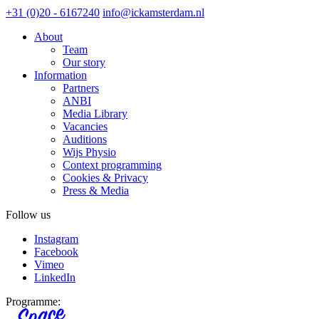
+31 (0)20 - 6167240
info@ickamsterdam.nl
About
Team
Our story
Information
Partners
ANBI
Media Library
Vacancies
Auditions
Wijs Physio
Context programming
Cookies & Privacy
Press & Media
Follow us
Instagram
Facebook
Vimeo
LinkedIn
Programme: