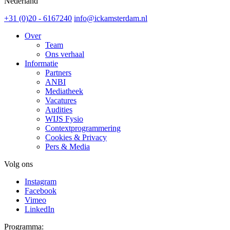
Nederland
+31 (0)20 - 6167240
info@ickamsterdam.nl
Over
Team
Ons verhaal
Informatie
Partners
ANBI
Mediatheek
Vacatures
Audities
WIJS Fysio
Contextprogrammering
Cookies & Privacy
Pers & Media
Volg ons
Instagram
Facebook
Vimeo
LinkedIn
Programma: