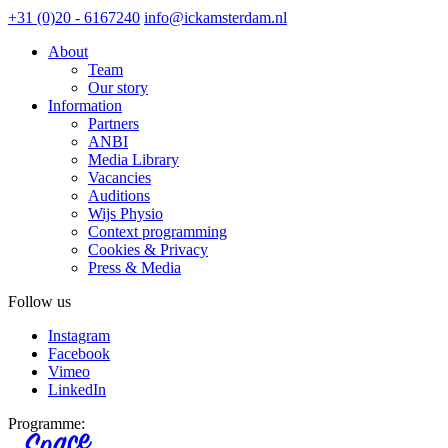
+31 (0)20 - 6167240
info@ickamsterdam.nl
About
Team
Our story
Information
Partners
ANBI
Media Library
Vacancies
Auditions
Wijs Physio
Context programming
Cookies & Privacy
Press & Media
Follow us
Instagram
Facebook
Vimeo
LinkedIn
Programme: